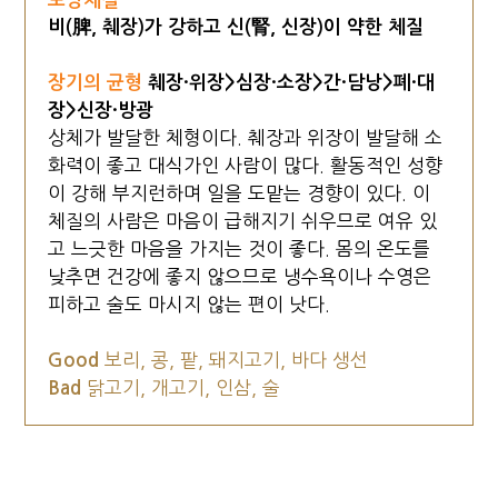
토양체질
비(脾, 췌장)가 강하고 신(腎, 신장)이 약한 체질
장기의 균형
췌장·위장>심장·소장>간·담낭>폐·대
장>신장·방광
상체가 발달한 체형이다. 췌장과 위장이 발달해 소
화력이 좋고 대식가인 사람이 많다. 활동적인 성향
이 강해 부지런하며 일을 도맡는 경향이 있다. 이
체질의 사람은 마음이 급해지기 쉬우므로 여유 있
고 느긋한 마음을 가지는 것이 좋다. 몸의 온도를
낮추면 건강에 좋지 않으므로 냉수욕이나 수영은
피하고 술도 마시지 않는 편이 낫다.
Good
보리, 콩, 팥, 돼지고기, 바다 생선
Bad
닭고기, 개고기, 인삼, 술