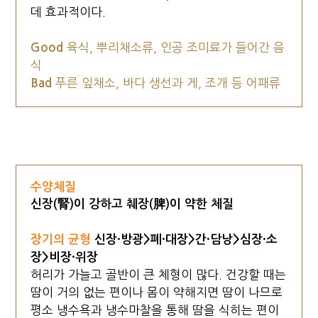
데 효과적이다.
Good
육식, 뿌리채소류, 인공 조미료가 들어간 음
식
Bad
푸른 잎채소, 바다 생선과 게, 조개 등 어패류
수양체질
신장(腎)이 강하고 췌장(脾)이 약한 체질
장기의 균형
신장·방광>폐·대장>간·담낭>심장·소
장>비장·위장
허리가 가늘고 골반이 큰 체형이 많다. 건강할 때는
땀이 거의 없는 편이나 몸이 약해지면 땀이 나므로
평소 냉수욕과 냉수마찰을 통해 땀을 식히는 편이