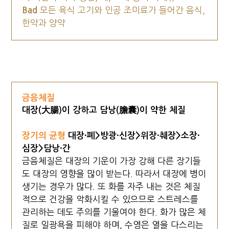
Bad
모든 육식 고기와 인공 조미료가 들어간 음식,
한약과 양약
금음체질
대장(大腸)이 강하고 담낭(膽囊)이 약한 체질
장기의 균형
대장·폐>방광·신장>위장·췌장>소장·
심장>담낭·간
금음체질은 대장의 기운이 가장 강해 다른 장기들
도 대장의 영향을 많이 받는다. 따라서 대장에 병이
생기는 경우가 많다. 또 화를 자주 내는 것은 체질
적으로 건강을 악화시킬 수 있으므로 스트레스를
관리하는 데도 주의를 기울여야 한다. 화가 많은 체
질로 일광욕을 피해야 하며, 수영은 열을 다스리는