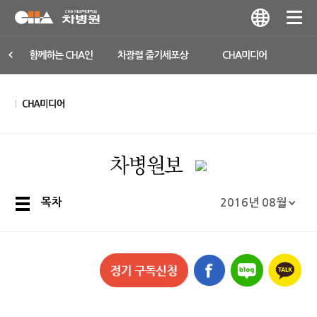
함께하는 CHA인
차광렬 줄기세포상
CHA미디어
목차
2016년 08월