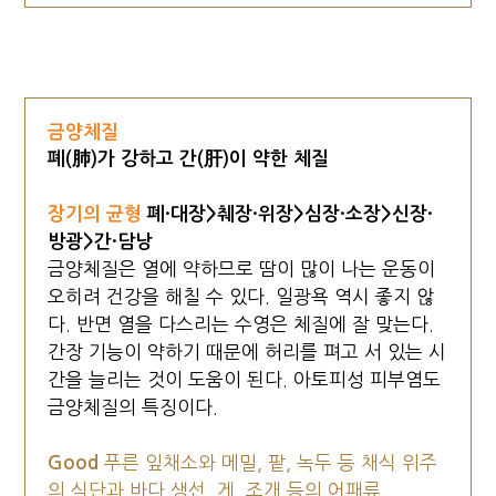
금양체질
폐(肺)가 강하고 간(肝)이 약한 체질
장기의 균형
폐·대장>췌장·위장>심장·소장>신장·
방광>간·담낭
금양체질은 열에 약하므로 땀이 많이 나는 운동이
오히려 건강을 해칠 수 있다. 일광욕 역시 좋지 않
다. 반면 열을 다스리는 수영은 체질에 잘 맞는다.
간장 기능이 약하기 때문에 허리를 펴고 서 있는 시
간을 늘리는 것이 도움이 된다. 아토피성 피부염도
금양체질의 특징이다.
Good
푸른 잎채소와 메밀, 팥, 녹두 등 채식 위주
의 식단과 바다 생선, 게, 조개 등의 어패류