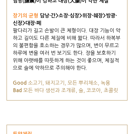
담낭(膽囊)이 강하고 대장(大腸)이 약한 체질
장기의 균형
담낭·간>소장·심장>위장·췌장>방광·
신장>대장·폐
팔다리가 길고 손발이 큰 체형이다. 대장 기능이 약
하고 길이도 다른 체질에 비해 짧다. 따라서 하복부
의 불편함을 호소하는 경우가 많으며, 변이 무르고
하루에 변을 여러 번 보기도 한다. 장을 보호하기
위해 아랫배를 따뜻하게 하는 것이 좋으며, 체질적
으로 술에 약하므로 주의해야 한다.
Good
소고기, 돼지고기, 모든 뿌리채소, 녹용
Bad
모든 바다 생선과 조개류, 술, 코코아, 초콜릿