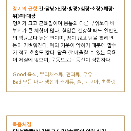
장기의 균형
간·담낭>신장·방광>심장·소장>췌장·
위>폐·대장
덩치가 크고 근육질이며 몸통의 다른 부위보다 배
부위가 큰 체형이 많다. 혈압은 건강할 때도 일반인
의 평균보다 높은 편이며, 땀이 많고 땀을 흘리면
몸이 가벼워진다. 폐의 기운이 약하기 때문에 말수
가 적고 호흡도 짧다. 땀을 잘 배출할 수 있는 목욕
이 체질에 맞으며, 운동으로는 등산이 적합하다.
Good
육식, 뿌리채소류, 견과류, 우유
Bad
모든 바다 생선과 조개류, 술, 코코아, 초콜릿
목음체질