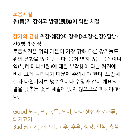
토음체질
위(胃)가 강하고 방광(膀胱)이 약한 체질
장기의 균형
위장·췌장>대장·폐>소장·심장>담낭·
간>방광·신장
토음체질은 위의 기운이 가장 강해 다른 장기들도
위의 영향을 많이 받는다. 몸에 맞지 않는 음식이나
약(특히 페니실린)에 대한 부작용이 다른 체질에
비해 크게 나타나기 때문에 주의해야 한다. 토양체
질과 마찬가지로 냉수욕이나 수영과 같이 체표의
열을 낮추는 것은 체질에 맞지 않으므로 피해야 한
다.
Good
보리, 팥, 녹두, 오이, 바다 생선과 조개류,
돼지고기
Bad
닭고기, 개고기, 고추, 후추, 생강, 인삼, 홍삼