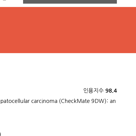
인용지수
98.4
 hepatocellular carcinoma (CheckMate 9DW): an
터