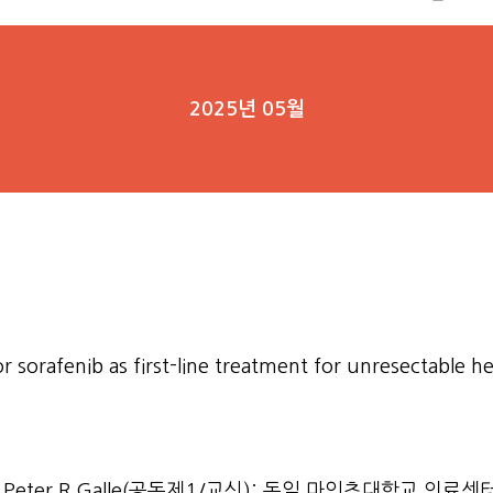
2025년 05월
or sorafenib as first-line treatment for unresectable
Peter R Galle(공동제1/교신): 독일 마인츠대학교 의료센