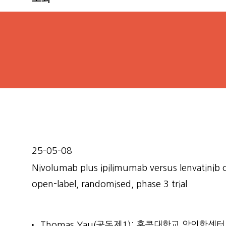
25-05-08
Nivolumab plus ipilimumab versus lenvatinib 
open-label, randomised, phase 3 trial
Thomas Yau(공동제1): 홍콩대학교 암의학센터 