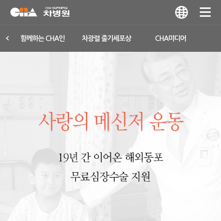
함께하는 CHA인
차광렬 줄기세포상
CHA미디어