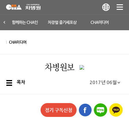
함께하는 CHA인
차광렬 줄기세포상
CHA미디어
목차
2017년 06월